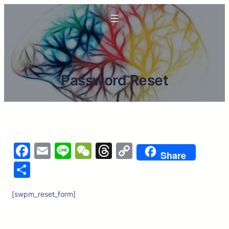
跳
至
主
要
內
容
Password Reset
Facebook
Email
Line
WeChat
Threads
Copy
Share
Link
分
享
[swpm_reset_form]