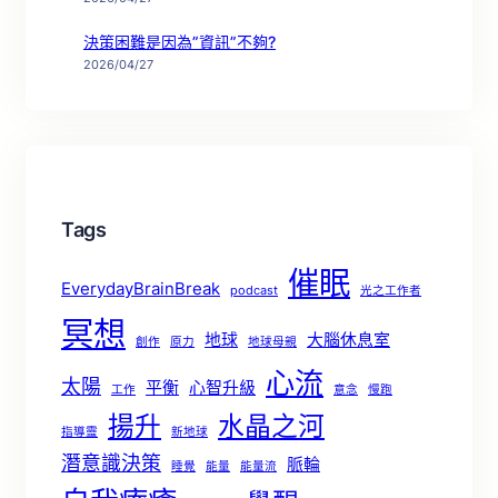
決策困難是因為”資訊”不夠?
2026/04/27
Tags
催眠
EverydayBrainBreak
podcast
光之工作者
冥想
地球
大腦休息室
創作
原力
地球母親
心流
太陽
平衡
心智升級
工作
意念
慢跑
揚升
水晶之河
指導靈
新地球
潛意識決策
脈輪
睡覺
能量
能量流