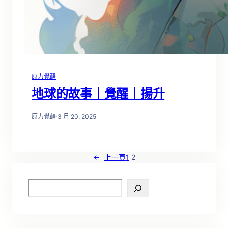
原力覺醒
地球的故事｜覺醒｜揚升
原力覺醒
·
3 月 20, 2025
←
上一頁
1
2
S
e
a
r