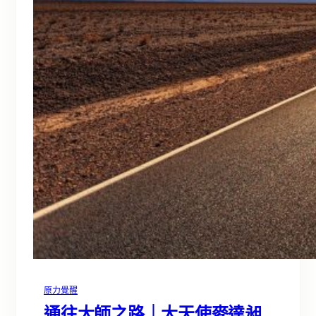
原力覺醒
通往大師之路｜大天使麥達昶