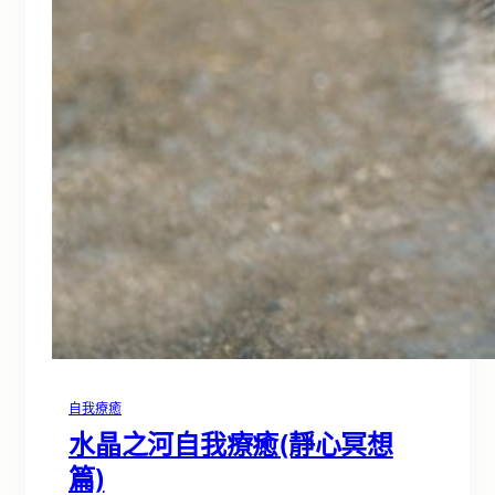
自我療癒
水晶之河自我療癒(靜心冥想
篇)