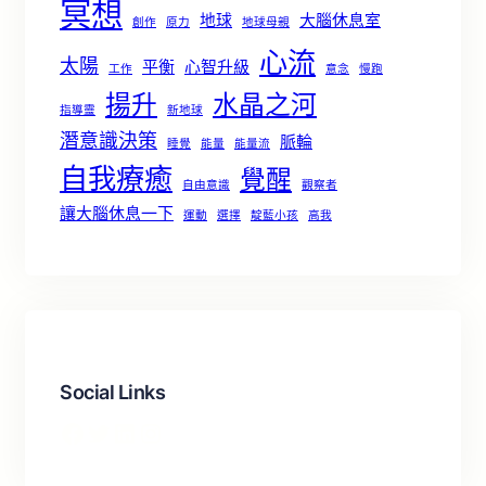
冥想
地球
大腦休息室
創作
原力
地球母親
心流
太陽
平衡
心智升級
工作
意念
慢跑
揚升
水晶之河
指導靈
新地球
潛意識決策
脈輪
睡覺
能量
能量流
自我療癒
覺醒
自由意識
觀察者
讓大腦休息一下
運動
選擇
靛藍小孩
高我
Social Links
Facebook
X
LinkedIn
Instagram