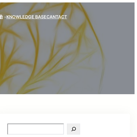
動
KNOWLEDGE BASE
CANTACT
S
e