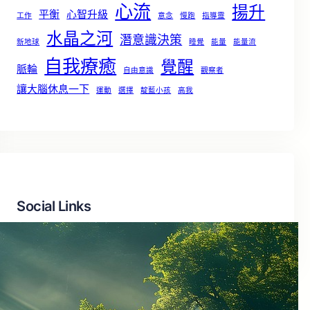
心流
揚升
平衡
心智升級
工作
意念
慢跑
指導靈
水晶之河
潛意識決策
新地球
睡覺
能量
能量流
自我療癒
覺醒
脈輪
自由意識
觀察者
讓大腦休息一下
運動
選擇
靛藍小孩
高我
Social Links
Facebook
X
LinkedIn
Instagram