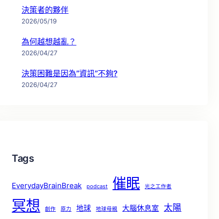
決策者的夥伴
2026/05/19
為何越想越亂？
2026/04/27
決策困難是因為”資訊”不夠?
2026/04/27
Tags
催眠
EverydayBrainBreak
podcast
光之工作者
冥想
太陽
地球
大腦休息室
創作
原力
地球母親