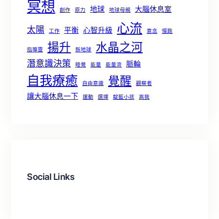
冥想
地球
大腦休息室
創作
原力
地球母親
心流
太陽
平衡
心智升級
工作
意念
慢跑
揚升
水晶之河
指導靈
新地球
潛意識決策
脈輪
睡覺
能量
能量流
自我療癒
覺醒
自由意識
觀察者
讓大腦休息一下
運動
選擇
靛藍小孩
高我
Social Links
Facebook
X
LinkedIn
Instagram