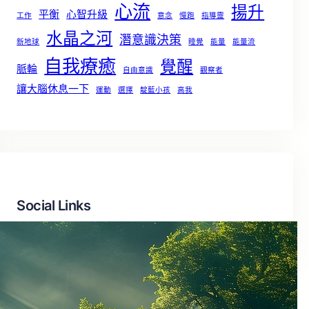
心流
揚升
平衡
心智升級
工作
意念
慢跑
指導靈
水晶之河
潛意識決策
新地球
睡覺
能量
能量流
自我療癒
覺醒
脈輪
自由意識
觀察者
讓大腦休息一下
運動
選擇
靛藍小孩
高我
Social Links
Facebook
X
LinkedIn
Instagram