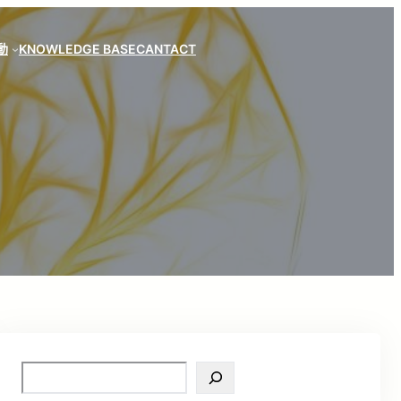
動
KNOWLEDGE BASE
CANTACT
S
e