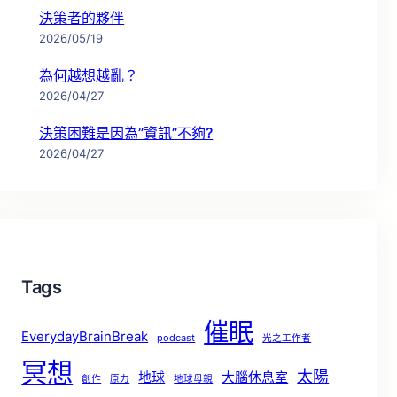
決策者的夥伴
2026/05/19
為何越想越亂？
2026/04/27
決策困難是因為”資訊”不夠?
2026/04/27
Tags
催眠
EverydayBrainBreak
podcast
光之工作者
冥想
太陽
地球
大腦休息室
創作
原力
地球母親