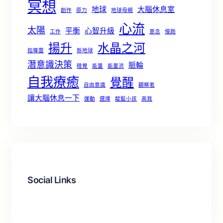
冥想
地球
大腦休息室
創作
原力
地球母親
心流
太陽
平衡
心智升級
工作
意念
慢跑
揚升
水晶之河
指導靈
新地球
潛意識決策
脈輪
睡覺
能量
能量流
自我療癒
覺醒
自由意識
觀察者
讓大腦休息一下
運動
選擇
靛藍小孩
高我
Social Links
Facebook
X
LinkedIn
Instagram